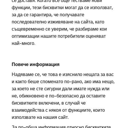
се доставя. Когато все още тестваме нови
функции, тези бисквитки могат да се използват,
за да се гарантира, че получавате
последователно изживяване на сайта, като
същевременно се уверим, че разбираме кои
оптимизации нашите потребители оценяват
най-много.
Повече информация
Надяваме се, че това е изяснило нещата за вас
и както беше споменато по-рано, ако има нещо,
за което не сте сигурни дали имате нужда или
не, обикновено е по-безопасно да оставите
бисквитките включени, в случай че
взаимодейства с някоя от функциите, които
използвате на нашия сайт.
За по-обща информация относно бисквитките,