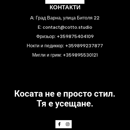
КОНТАКТИ
A:
Град Варна, улица Битоля 22
E:
contact@cotto.studio
Фризьор:
+359875404109
Нокти и педикюр:
+359899237877
Мигли и грим:
+359895530121
Косата не е просто стил.
Тя е усещане.